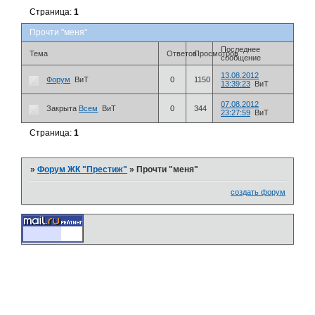
Страница:
1
Прочти "меня"
Последнее
Тема
Ответов
Просмотров
сообщение
13.08.2012
Форум
ВиТ
0
1150
13:39:23
ВиТ
07.08.2012
Закрыта
Всем
ВиТ
0
344
23:27:59
ВиТ
Страница:
1
»
Форум ЖК "Престиж"
»
Прочти "меня"
создать форум