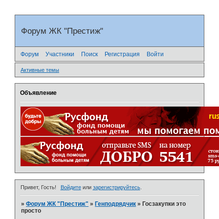
Форум ЖК "Престиж"
Форум
Участники
Поиск
Регистрация
Войти
Активные темы
Объявление
Привет, Гость!
Войдите
или
зарегистрируйтесь
.
»
Форум ЖК "Престиж"
»
Генподрядчик
»
Госзакупки это
просто