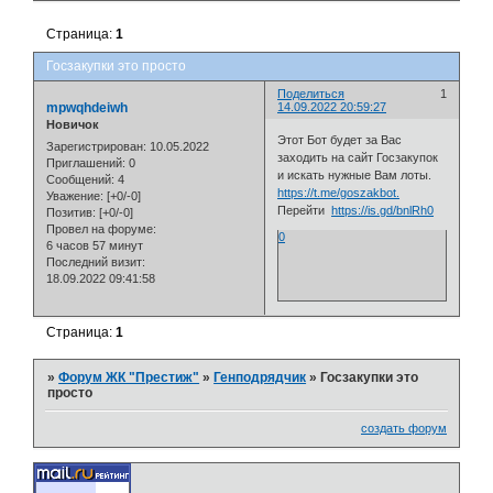
Страница:
1
Госзакупки это просто
Поделиться
1
mpwqhdeiwh
14.09.2022 20:59:27
Новичок
Этот Бот будет за Вас
Зарегистрирован
: 10.05.2022
заходить на сайт Госзакупок
Приглашений:
0
и искать нужные Вам лоты.
Сообщений:
4
https://t.me/goszakbot.
Уважение:
[+0/-0]
Перейти
https://is.gd/bnlRh0
Позитив:
[+0/-0]
Провел на форуме:
0
6 часов 57 минут
Последний визит:
18.09.2022 09:41:58
Страница:
1
»
Форум ЖК "Престиж"
»
Генподрядчик
»
Госзакупки это
просто
создать форум